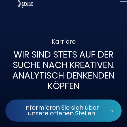
Zum
Inhalt
wechseln
Karriere
WIR SIND STETS AUF DER
SUCHE NACH KREATIVEN,
ANALYTISCH DENKENDEN
KÖPFEN
Informieren Sie sich über
unsere offenen Stellen