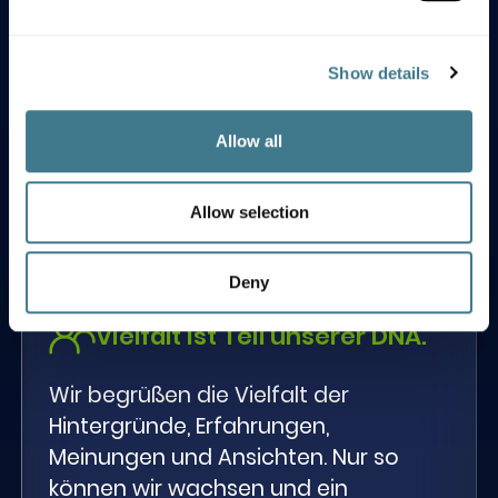
wir tun.
Wir stellen Annahmen in Frage, sind
Show details
offen für Veränderungen und
integrieren Erfindungsreichtum in
Allow all
alles, was wir tun. Wir streben ständig
danach, besser zu werden und über
uns hinauszuwachsen.
Allow selection
Deny
Vielfalt ist Teil unserer DNA.
Wir begrüßen die Vielfalt der
Hintergründe, Erfahrungen,
Meinungen und Ansichten. Nur so
können wir wachsen und ein