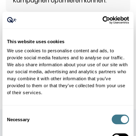
Kampagnen optimieren können.
Simulation und Optimierung
4
Leiten Sie Erkenntnisse aus früheren
This website uses cookies
Werbeaktionen ab und lassen Sie
We use cookies to personalise content and ads, to
diese in einen optimierten Plan für
provide social media features and to analyse our traffic.
We also share information about your use of our site with
den nächsten Zyklus einfließen.
our social media, advertising and analytics partners who
Simulieren Sie verschiedene Szenarien
may combine it with other information that you’ve
und wählen Sie das beste aus.
provided to them or that they’ve collected from your use
of their services.
Consent
Necessary
Selection
Auswirkungen auf das Geschäft