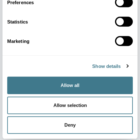
Preferences
Die Auswirkungen auf einen
Blick
Statistics
Marketing
Show details
Allow all
Allow selection
Höherer ROI bei Werbeaktionen
Deny