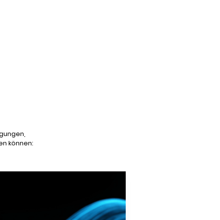
ngungen,
en können: