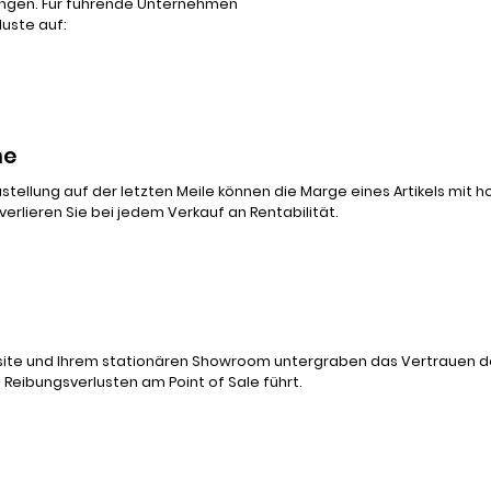
ingen. Für führende Unternehmen
luste auf:
he
tellung auf der letzten Meile können die Marge eines Artikels m
verlieren Sie bei jedem Verkauf an Rentabilität.
ite und Ihrem stationären Showroom untergraben das Vertrauen de
u Reibungsverlusten am Point of Sale führt.