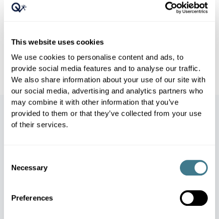
Genehmigungen und Prüfprotokolle,
die jede Preisänderung mit den
Eingabedaten, Modellen und
This website uses cookies
Ergebnissen verknüpfen.
We use cookies to personalise content and ads, to
provide social media features and to analyse our traffic.
We also share information about your use of our site with
our social media, advertising and analytics partners who
may combine it with other information that you’ve
provided to them or that they’ve collected from your use
Auswirkungen auf das Geschäft
of their services.
Die Auswirkungen auf einen
Consent
Blick
Necessary
Selection
Preferences