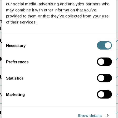
our social media, advertising and analytics partners who
may combine it with other information that you’ve
provided to them or that they’ve collected from your use
7 Albemarle Street, W1S 4HQ
of their services.
London, Großbritannien
Unternehmen
Consent
Necessary
Selection
KI-Preismodule
Preferences
Die Plattform
Statistics
Weitere Informationen
Marketing
Lösungen nach Unternehmensart
Show details