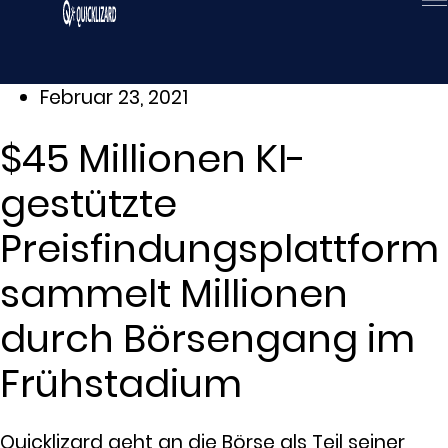
Zum
Inhalt
wechseln
Februar 23, 2021
$45 Millionen KI-
gestützte
Preisfindungsplattform
sammelt Millionen
durch Börsengang im
Frühstadium
Quicklizard geht an die Börse als Teil seiner