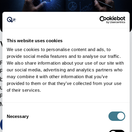
Verstehen Sie Ihre AI
This website uses cookies
We use cookies to personalise content and ads, to
provide social media features and to analyse our traffic.
Für Einzelhändler, die eine dynamische
We also share information about your use of our site with
Preisgestaltung einführen wollen, ist eine KI-
our social media, advertising and analytics partners who
may combine it with other information that you’ve
basierte Preisgestaltungsmaschine von
provided to them or that they’ve collected from your use
unschätzbarem Wert. Das System analysiert
of their services.
Preisänderungen und kann in Echtzeit auf
Marktveränderungen reagieren.
Consent
Necessary
Selection
Ansicht/Download