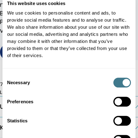
nutzen, um ihren Umsatz zu steigern, die
This website uses cookies
Bestandsplanung zu verbessern und die
We use cookies to personalise content and ads, to
provide social media features and to analyse our traffic.
Preisgestaltung und Werbeaktionen zu
We also share information about your use of our site with
verwalten.
our social media, advertising and analytics partners who
may combine it with other information that you’ve
provided to them or that they’ve collected from your use
Ansicht/Download
of their services.
Consent
Necessary
7 Albemarle Street, W1S 4HQ
Selection
London, Großbritannien
Preferences
Unternehmen
Statistics
KI-Preismodule