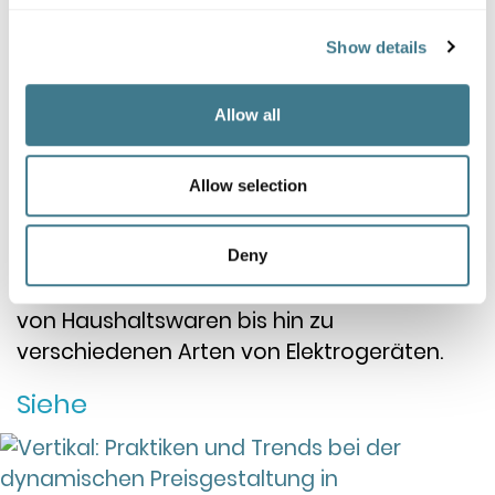
PREISGESTALTUNG FÜR DIY-
EINZELHÄNDLER
Show details
DIY-Einzelhändler stehen in einem harten
Allow all
Wettbewerb um Umsätze und unter
starkem Druck, ihre Gewinnspannen zu
Allow selection
verbessern. Während DIY-Einzelhändler
traditionell Farben und Werkzeuge
verkaufen, konkurrieren sie heute auch in
Deny
anderen Kategorien und verkaufen alles
von Haushaltswaren bis hin zu
verschiedenen Arten von Elektrogeräten.
Siehe