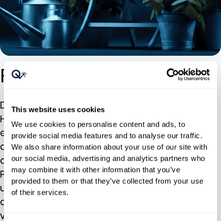
Fallstudie Dehner
Dehner, einer der führenden Garten- und
This website uses cookies
Heimtierfachhändler Europas, ging Mitte 2024
We use cookies to personalise content and ads, to
eine Partnerschaft mit Quicklizard ein, um von
provide social media features and to analyse our traffic.
der manuellen Preisgestaltung auf eine
We also share information about your use of our site with
automatisierte, datengestützte
our social media, advertising and analytics partners who
may combine it with other information that you’ve
Preisgestaltung in großem Maßstab
provided to them or that they’ve collected from your use
umzustellen. Heute passt Dehner jede Woche
of their services.
die Preise von bis zu 10.000 Artikeln an – unter
vollständiger Berücksichtigung der Konkurrenz