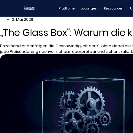
Zum
Plattform
Lösungen
Ressourcen
U
Inhalt
wechseln
3. Mai 2026
„The Glass Box“: Warum die kl
Einzelhändler benötigen die Geschwindigkeit der KI, ohne dabei die N
jede Preisänderung nachvollziehbar, überprüfbar und sicher skalierba