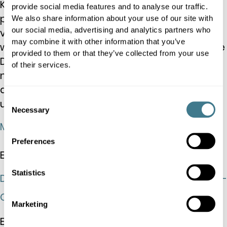
KI wird zwar immer kostengünstiger und
provide social media features and to analyse our traffic.
präsenter, doch der Wettbewerbsvorteil
We also share information about your use of our site with
our social media, advertising and analytics partners who
verlagert sich anderswohin. Im Jahr 2026
may combine it with other information that you’ve
werden Einzelhändler erfolgreich sein, wenn sie
provided to them or that they’ve collected from your use
Daten in schnellere, bessere und
of their services.
nachvollziehbare Entscheidungen umsetzen,
die messbare Auswirkungen auf die Gewinn-
Consent
und Verlustrechnung haben.
Necessary
Selection
Mehr lesen "
Preferences
Einblicke in den Markt
Statistics
Die Abwicklungsschicht: Wie x402 den Agentic-
Commerce-Stack vervollständigt
Marketing
Erfahren Sie, warum die Zuverlässigkeit von