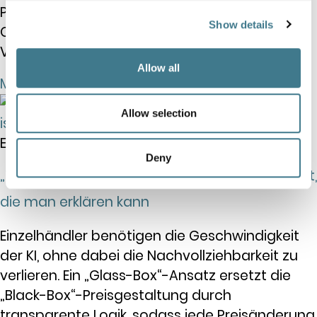
Preisdaten im Zeitalter des „Agentic
Show details
Commerce“ zunehmend zur Grundlage für
Vertrauen, Transparenz und Konversion wird.
Allow all
Mehr lesen "
Allow selection
Einblicke in den Markt
Deny
„The Glass Box“: Warum die klügste Logik die ist,
die man erklären kann
Einzelhändler benötigen die Geschwindigkeit
der KI, ohne dabei die Nachvollziehbarkeit zu
verlieren. Ein „Glass-Box“-Ansatz ersetzt die
„Black-Box“-Preisgestaltung durch
transparente Logik, sodass jede Preisänderung