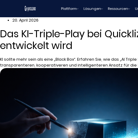
Zum
Plattform
Lösungen
Ressourcen
U
Inhalt
wechseln
20. April 2026
Das KI-Triple-Play bei Quic
entwickelt wird
KI sollte mehr sein als eine „Black Box“. Erfahren Sie, wie das „AI Tr
transparenteren, kooperativeren und intelligenteren Ansatz für die